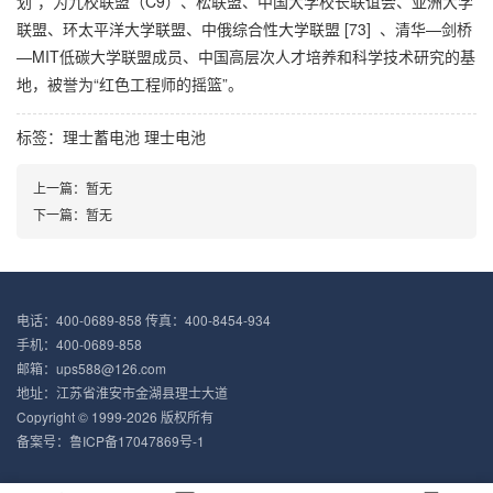
划”，为九校联盟（C9）、松联盟、中国大学校长联谊会、亚洲大学
联盟、环太平洋大学联盟、中俄综合性大学联盟 [73] 、清华—剑桥
—MIT低碳大学联盟成员、中国高层次人才培养和科学技术研究的基
地，被誉为“红色工程师的摇篮”。
标签：
理士蓄电池
理士电池
上一篇：暂无
下一篇：暂无
电话：400-0689-858 传真：400-8454-934
手机：400-0689-858
邮箱：ups588@126.com
地址：江苏省淮安市金湖县理士大道
Copyright © 1999-2026 版权所有
备案号：
鲁ICP备17047869号-1