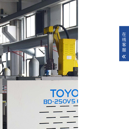
在
线
客
服